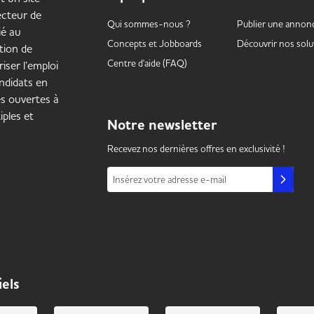
secteur de
Qui sommes-nous ?
Publier une annon
ié au
Concepts et
Jobboards
Découvrir nos solu
tion de
Centre d'aide (FAQ)
iser l’emploi
ndidats en
es ouvertes à
iples et
Notre
newsletter
Recevez nos dernières offres en exclusivité !
Insérez votre adresse e-mail
iels