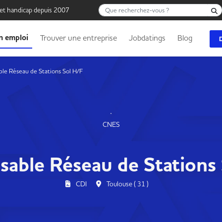
Que recherchez-vous ?
 et handicap depuis 2007
n emploi
Trouver une entreprise
Jobdatings
Blog
le Réseau de Stations Sol H/F
CNES
able Réseau de Stations
CDI
Toulouse ( 31 )