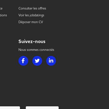
ce
Consulter les offres
tions
Voir les
jobdatings
Déposer mon CV
Suivez-nous
Nous sommes connectés
Page Facebook de Handi Hotellerie Restauration
Page Twitter de Handi Hotellerie Restauration
Page LinkedIn de Handi Hotellerie R