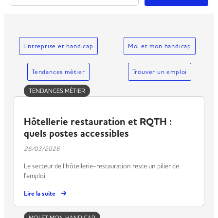
Entreprise et handicap
Moi et mon handicap
Tendances métier
Trouver un emploi
TENDANCES MÉTIER
Hôtellerie restauration et RQTH :
quels postes accessibles
26/03/2026
Le secteur de l’hôtellerie-restauration reste un pilier de
l'emploi.
Lire la suite
MOI ET MON HANDICAP