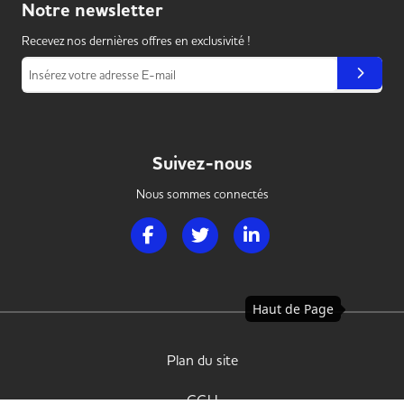
Notre
newsletter
Recevez nos dernières offres en exclusivité !
Insérez votre adresse E-mail
Suivez-nous
Nous sommes connectés
Page Facebook de Handi Hotellerie Restaura
Page Twitter de Handi Hotellerie R
Page LinkedIn de Handi H
Haut de Page
Plan du site
CGU