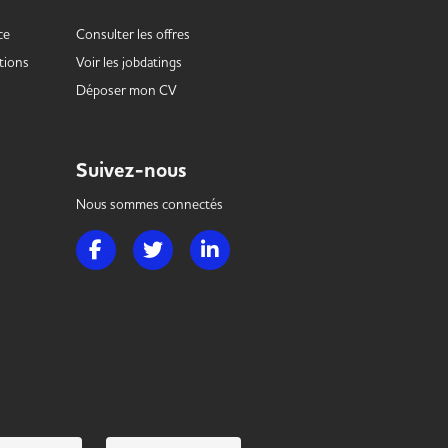
ce
Consulter les offres
tions
Voir les
jobdatings
Déposer mon CV
Suivez-nous
Nous sommes connectés
Page Facebook de Handi Hotellerie Restauration
Page Twitter de Handi Hotellerie Restauration
Page LinkedIn de Handi Hotellerie R