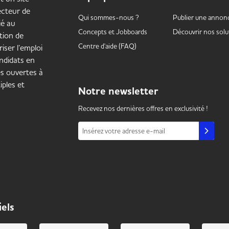
secteur de
Qui sommes-nous ?
Publier une annon
ié au
Concepts et
Jobboards
Découvrir nos solu
tion de
Centre d'aide (FAQ)
iser l’emploi
ndidats en
es ouvertes à
iples et
Notre
newsletter
Recevez nos dernières offres en exclusivité !
Insérez votre adresse e-mail
iels