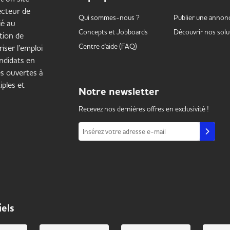
secteur de
Qui sommes-nous ?
Publier une annon
ié au
Concepts et
Jobboards
Découvrir nos solu
tion de
Centre d'aide (FAQ)
iser l’emploi
ndidats en
es ouvertes à
iples et
Notre
newsletter
Recevez nos dernières offres en exclusivité !
Insérez votre adresse e-mail
iels