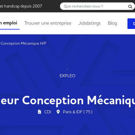
Que recherchez-vous ?
 et handicap depuis 2007
n emploi
Trouver une entreprise
Jobdatings
Blog
r Conception Mécanique H/F
EXPLEO
ieur Conception Mécaniq
CDI
Paris & IDF ( 75 )