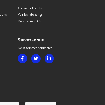
ce
Consulter les offres
tions
Voir les
jobdatings
Déposer mon CV
Suivez-nous
Nous sommes connectés
Page Facebook de Handi Hotellerie Restauration
Page Twitter de Handi Hotellerie Restauration
Page LinkedIn de Handi Hotellerie R