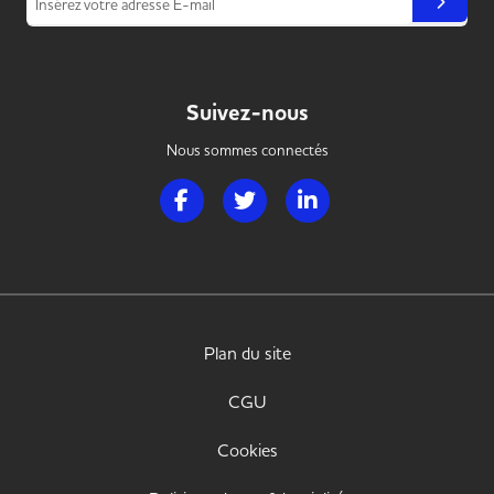
Insérez votre adresse E-mail
Suivez-nous
Nous sommes connectés
Page Facebook de Handi Hotellerie Restaura
Page Twitter de Handi Hotellerie R
Page LinkedIn de Handi H
Plan du site
CGU
Cookies