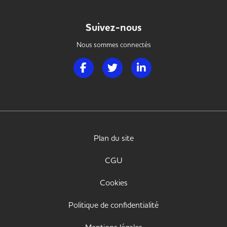
Suivez-nous
Nous sommes connectés
Page Facebook de Handi Hotellerie Restaura
Page Twitter de Handi Hotellerie R
Page LinkedIn de Handi H
Plan du site
CGU
Cookies
Politique de confidentialité